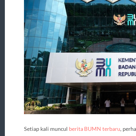
Setiap kali muncul
berita BUMN terbaru
, perh