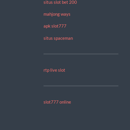
situs slot bet 200
mahjong ways
apk slot777
situs spaceman
rtp live slot
slot777 online