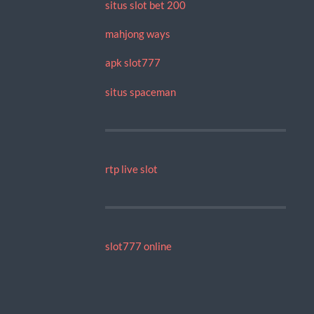
situs slot bet 200
mahjong ways
apk slot777
situs spaceman
rtp live slot
slot777 online