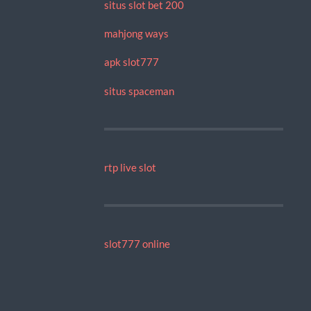
situs slot bet 200
mahjong ways
apk slot777
situs spaceman
rtp live slot
slot777 online