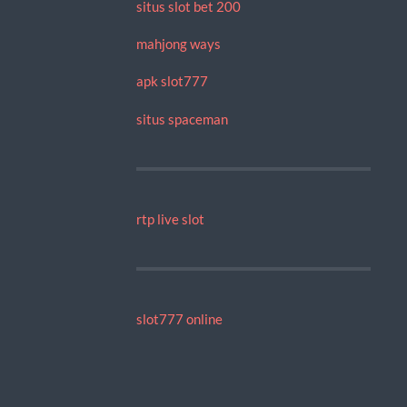
situs slot bet 200
mahjong ways
apk slot777
situs spaceman
rtp live slot
slot777 online