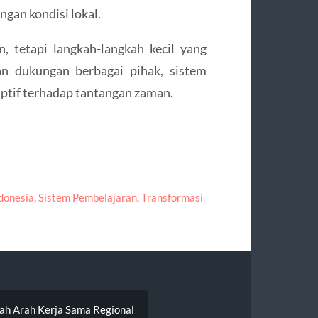
ngan kondisi lokal.
, tetapi langkah-langkah kecil yang
n dukungan berbagai pihak, sistem
aptif terhadap tantangan zaman.
donesia
,
Sistem Pembelajaran
,
Transformasi
bah Arah Kerja Sama Regional