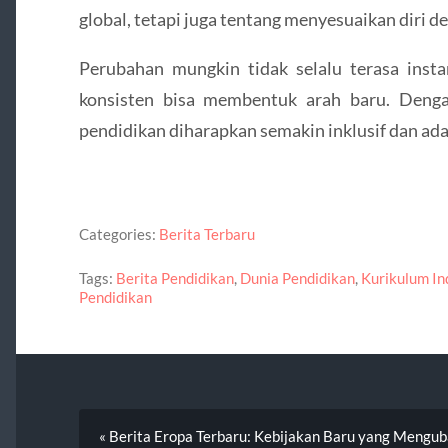
global, tetapi juga tentang menyesuaikan diri de
Perubahan mungkin tidak selalu terasa instan
konsisten bisa membentuk arah baru. Denga
pendidikan diharapkan semakin inklusif dan ad
Categories:
Berita Terbaru
Tags:
Berita Pendidikan
,
Dunia Pendidikan
,
Kurikulum In
Pendidikan
« Berita Eropa Terbaru: Kebijakan Baru yang Mengu